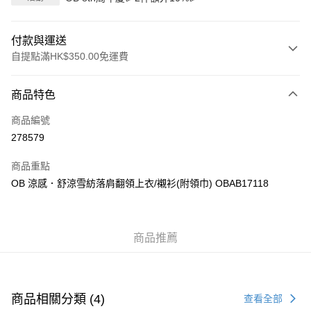
付款與運送
自提點滿HK$350.00免運費
付款方式
商品特色
信用卡
商品編號
Apple Pay
278579
AlipayHK
商品重點
PayMe
OB 涼感．舒涼雪紡落肩翻領上衣/襯衫(附領巾) OBAB17118
WeChat Pay
商品推薦
送貨方式
付款後順豐自助櫃
每筆HK$40.00，滿HK$350.00或以上免運費
商品相關分類 (4)
查看全部
付款後順豐站及營業點