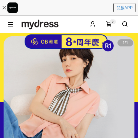
開啟APP
0
1
/
1