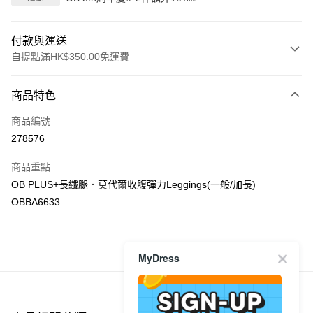
付款與運送
自提點滿HK$350.00免運費
付款方式
商品特色
信用卡
商品編號
Apple Pay
278576
AlipayHK
商品重點
PayMe
OB PLUS+長纖腿．莫代爾收腹彈力Leggings(一般/加長)
OBBA6633
WeChat Pay
送貨方式
商品推薦
MyDress
付款後順豐自助櫃
每筆HK$40.00，滿HK$350.00或以上免運費
付款後順豐站及營業點