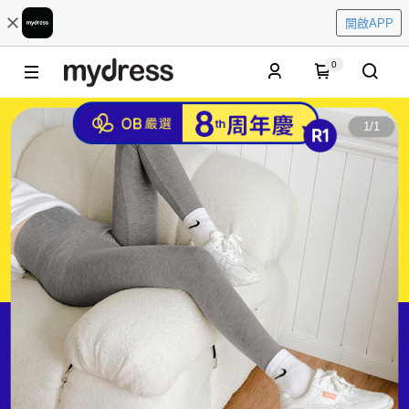
開啟APP
0
1
/
1