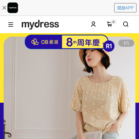
開啟APP
0
1
/
1