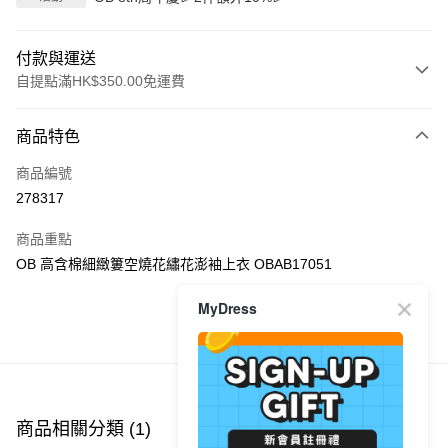
付款與運送
自提點滿HK$350.00免運費
付款方式
商品特色
信用卡
商品編號
Apple Pay
278317
AlipayHK
商品重點
PayMe
OB 高含棉細緻簍空燒花繡花澎袖上衣 OBAB17051
WeChat Pay
MyDress
商品推薦
送貨方式
付款後順豐自助櫃
每筆HK$40.00，滿HK$350.00或以上免運費
商品相關分類 (1)
付款後順豐站及營業點