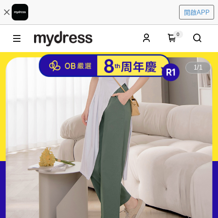
開啟APP
0
1
/
1