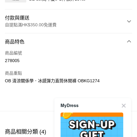
付款與運送
自提點滿HK$350.00免運費
付款方式
商品特色
信用卡
商品編號
Apple Pay
278005
AlipayHK
商品重點
PayMe
OB 清涼關係學．冰感彈力直筒休閒褲 OBKG1274
WeChat Pay
商品推薦
MyDress
送貨方式
付款後順豐自助櫃
每筆HK$40.00，滿HK$350.00或以上免運費
商品相關分類 (4)
查看全部
付款後順豐站及營業點