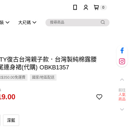
0
泳裝
大尺碼
KITTY復古台灣親子款．台灣製純棉露腰
連身裙(代購) OBKB1357
$350.00免運費
國家/地區配送
0
前往
9.00
人氣
商品
深藍