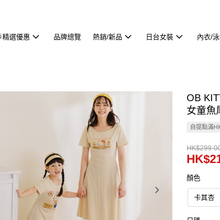
🌟精選優惠
品牌總覽
熱銷/新品
日台女裝
內衣/
OB 
女童魚尾
自提點滿HK
HK$299.0
HK$21
顏色
卡其杏