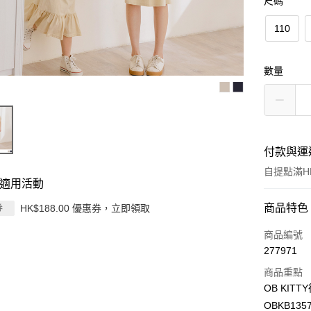
尺碼
110
數量
付款與運
自提點滿HK
適用活動
付款方式
商品特色
HK$188.00 優惠券，立即領取
券
信用卡
商品編號
277971
Apple Pay
商品重點
AlipayHK
OB KI
OBKB135
PayMe