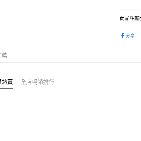
WeChat P
商品相關分
親子家庭
送貨方式
分享
台日製商
付款後順
親子家庭
每筆HK$4
推薦
付款後順
每筆HK$4
類熱賣
全店暢銷排行
付款後順
每筆HK$4
付款後其
每筆HK$4
順豐速遞 /
每筆HK$4