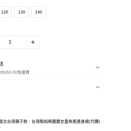
120
130
140
送
$350.00免運費
TTY復古台灣親子款．台灣製純棉露腰女童魚尾連身裙(代購)
7