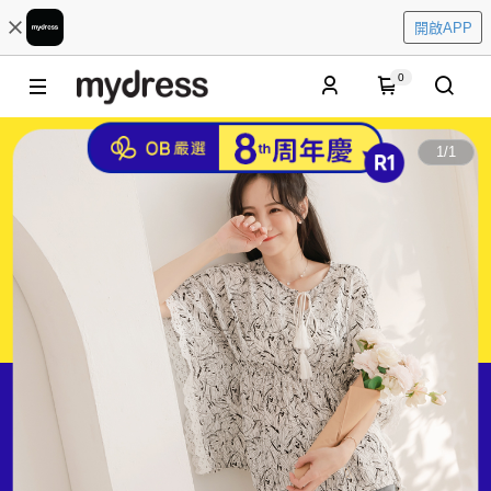
開啟APP
0
1
/
1