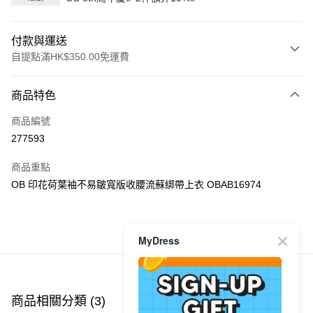
付款與運送
自提點滿HK$350.00免運費
付款方式
商品特色
信用卡
商品編號
Apple Pay
277593
AlipayHK
商品重點
PayMe
OB 印花荷葉袖不易皺寬版收腰流蘇綁帶上衣 OBAB16974
WeChat Pay
商品推薦
MyDress
送貨方式
付款後順豐自助櫃
每筆HK$40.00，滿HK$350.00或以上免運費
商品相關分類 (3)
查看全部
付款後順豐站及營業點