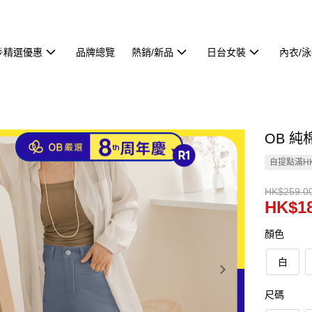
🌟精選優惠
品牌總覽
熱銷/新品
日台女裝
內衣/
OB 純
自提點滿HK
HK$259.0
HK$18
顏色
白
尺碼