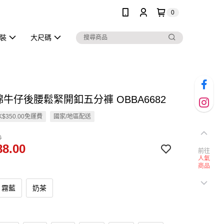
0
泳裝
大尺碼
棉牛仔後腰鬆緊開釦五分褲 OBBA6682
$350.00免運費
國家/地區配送
0
8.00
前往
人氣
商品
霧藍
奶茶