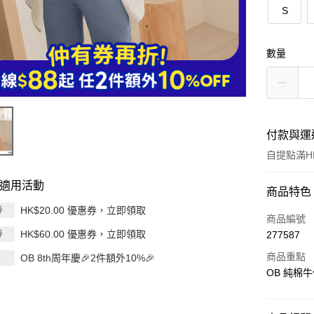
S
數量
付款與運
自提點滿HK
適用活動
付款方式
商品特色
HK$20.00 優惠券，立即領取
券
信用卡
商品編號
HK$60.00 優惠券，立即領取
券
277587
Apple Pay
商品重點
OB 8th周年慶🎉2件額外10%🎉
AlipayHK
OB 純棉牛
PayMe