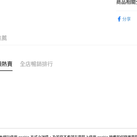
商品相關分
WeChat P
女裝
褲
分享
送貨方式
穿搭主題
付款後順
🌶️全網熱辣
推薦
每筆HK$4
穿搭主題
付款後順
每筆HK$4
類熱賣
全店暢銷排行
付款後順
每筆HK$4
付款後其
每筆HK$4
順豐速遞 /
每筆HK$4
其他國家/