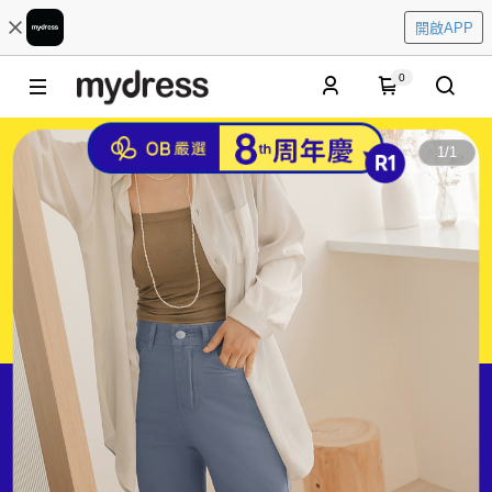
開啟APP
0
1
/
1