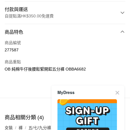
付款與運送
自提點滿HK$350.00免運費
付款方式
商品特色
信用卡
商品編號
Apple Pay
277587
AlipayHK
商品重點
PayMe
OB 純棉牛仔後腰鬆緊開釦五分褲 OBBA6682
WeChat Pay
商品推薦
MyDress
送貨方式
付款後順豐自助櫃
每筆HK$40.00，滿HK$350.00或以上免運費
商品相關分類 (4)
查看全部
付款後順豐站及營業點
女裝
褲
五/七/九分褲
每筆HK$40.00，滿HK$350.00或以上免運費