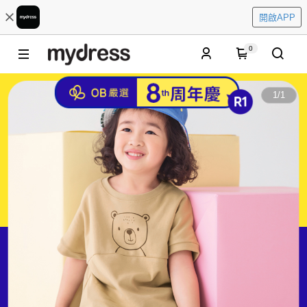
開啟APP
0
1
/
1