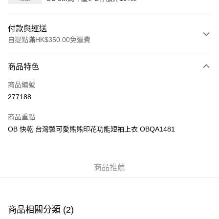
付款與運送
自提點滿HK$350.00免運費
付款方式
商品特色
信用卡
商品編號
Apple Pay
277188
AlipayHK
商品重點
PayMe
OB 快乾 台灣製可愛熊熊印花功能短袖上衣 OBQA1481
WeChat Pay
商品推薦
送貨方式
付款後順豐自助櫃
每筆HK$40.00，滿HK$350.00或以上免運費
商品相關分類 (2)
付款後順豐站及營業點