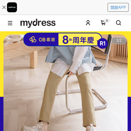
開啟APP
0
1
/
1