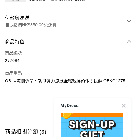
付款與運送
自提點滿HK$350.00免運費
付款方式
商品特色
信用卡
商品編號
Apple Pay
277084
AlipayHK
商品重點
PayMe
OB 清涼關係學．功能彈力涼感全鬆緊腰頭休閒長褲 OBKG1275
WeChat Pay
商品推薦
MyDress
送貨方式
付款後順豐自助櫃
每筆HK$40.00，滿HK$350.00或以上免運費
商品相關分類 (3)
查看全部
付款後順豐站及營業點