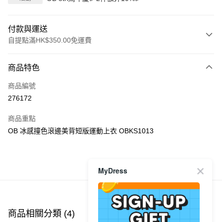
付款與運送
自提點滿HK$350.00免運費
付款方式
商品特色
信用卡
商品編號
Apple Pay
276172
AlipayHK
商品重點
PayMe
OB 冰感撞色滾邊美背短版運動上衣 OBKS1013
WeChat Pay
商品推薦
MyDress
送貨方式
付款後順豐自助櫃
每筆HK$40.00，滿HK$350.00或以上免運費
商品相關分類 (4)
查看全部
付款後順豐站及營業點