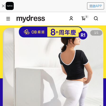
開啟APP
0
1
/
1