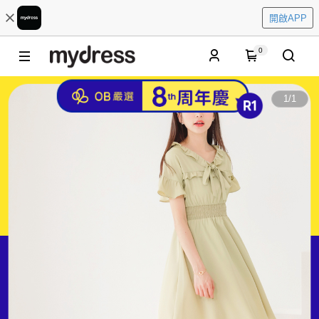
開啟APP
0
1
/
1