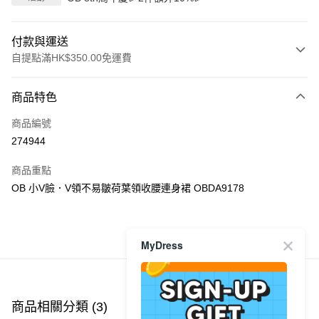
付款與運送
自提點滿HK$350.00免運費
付款方式
商品特色
信用卡
商品編號
Apple Pay
274944
AlipayHK
商品重點
PayMe
OB 小V臉．V領不易皺荷葉領收腰連身裙 OBDA9178
WeChat Pay
商品推薦
MyDress
送貨方式
付款後順豐自助櫃
每筆HK$40.00，滿HK$350.00或以上免運費
商品相關分類 (3)
查看全部
付款後順豐站及營業點