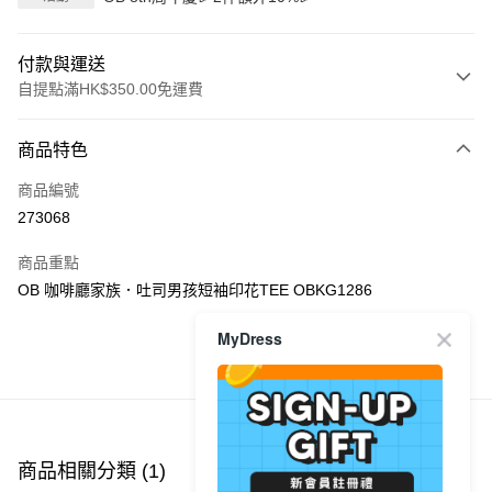
付款與運送
自提點滿HK$350.00免運費
付款方式
商品特色
信用卡
商品編號
Apple Pay
273068
AlipayHK
商品重點
PayMe
OB 咖啡廳家族．吐司男孩短袖印花TEE OBKG1286
WeChat Pay
MyDress
商品推薦
送貨方式
付款後順豐自助櫃
每筆HK$40.00，滿HK$350.00或以上免運費
商品相關分類 (1)
付款後順豐站及營業點