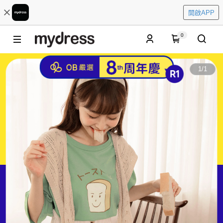
開啟APP
0
1
/
1