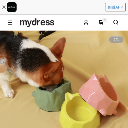
開啟APP
0
1
/
1