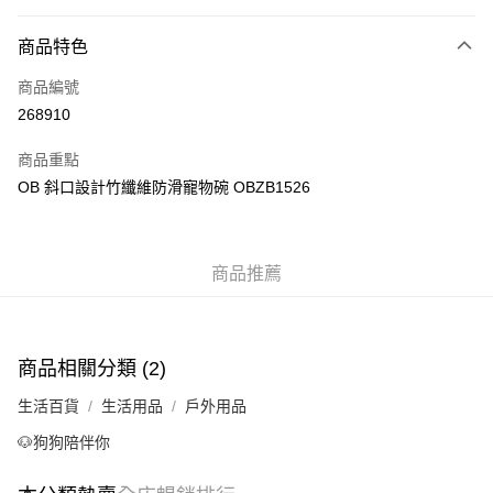
付款方式
商品特色
信用卡
商品編號
Apple Pay
268910
AlipayHK
商品重點
PayMe
OB 斜口設計竹纖維防滑寵物碗 OBZB1526
WeChat Pay
商品推薦
送貨方式
付款後順豐自助櫃
每筆HK$40.00，滿HK$350.00或以上免運費
商品相關分類 (2)
付款後順豐站及營業點
生活百貨
生活用品
戶外用品
每筆HK$40.00，滿HK$350.00或以上免運費
🐶狗狗陪伴你
付款後順豐合作便利店
每筆HK$40.00，滿HK$350.00或以上免運費