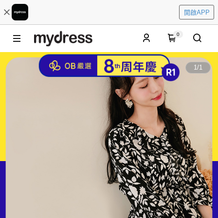
開啟APP
0
1
/
1