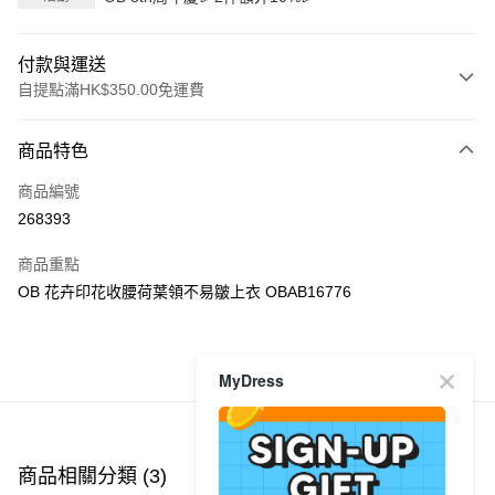
付款與運送
自提點滿HK$350.00免運費
付款方式
商品特色
信用卡
商品編號
Apple Pay
268393
AlipayHK
商品重點
PayMe
OB 花卉印花收腰荷葉領不易皺上衣 OBAB16776
WeChat Pay
商品推薦
MyDress
送貨方式
付款後順豐自助櫃
每筆HK$40.00，滿HK$350.00或以上免運費
商品相關分類 (3)
查看全部
付款後順豐站及營業點