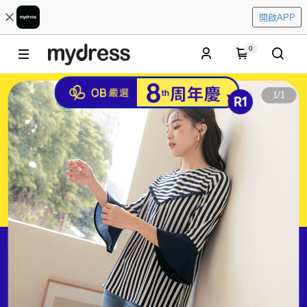
開啟APP
0
1
/
1