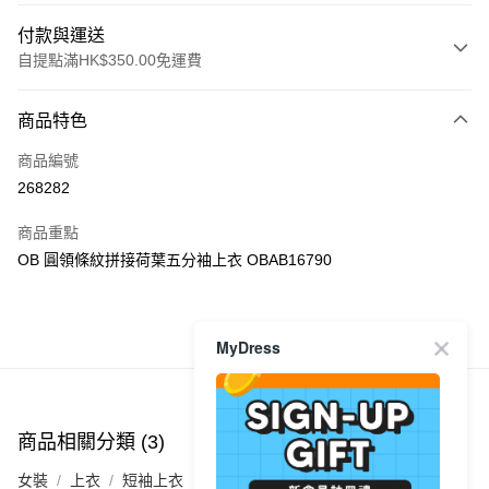
付款與運送
自提點滿HK$350.00免運費
付款方式
商品特色
信用卡
商品編號
Apple Pay
268282
AlipayHK
商品重點
PayMe
OB 圓領條紋拼接荷葉五分袖上衣 OBAB16790
WeChat Pay
商品推薦
MyDress
送貨方式
付款後順豐自助櫃
每筆HK$40.00，滿HK$350.00或以上免運費
商品相關分類 (3)
查看全部
付款後順豐站及營業點
女裝
上衣
短袖上衣
每筆HK$40.00，滿HK$350.00或以上免運費