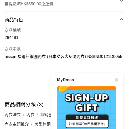
自提點滿HK$350.00免運費
付款方式
商品特色
信用卡
商品編號
Apple Pay
264481
AlipayHK
商品重點
PayMe
nissen 褶邊無鋼圈內衣 (日本女裝大尺碼內衣) NSBND0121D0055
WeChat Pay
商品推薦
MyDress
送貨方式
付款後順豐自助櫃
每筆HK$40.00，滿HK$350.00或以上免運費
商品相關分類 (3)
查看全部
付款後順豐站及營業點
內衣睡衣
內衣
無鋼圈
每筆HK$40.00，滿HK$350.00或以上免運費
內衣主題推介
美型無鋼圈🩵舒服又有型
付款後順豐合作便利店