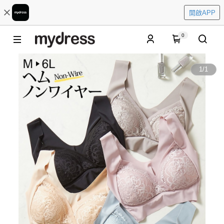
開啟APP
0
1
/
1