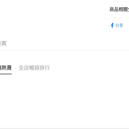
商品相關分
WeChat P
女裝
裙
分享
送貨方式
付款後順
推薦
每筆HK$4
付款後順
每筆HK$4
類熱賣
全店暢銷排行
付款後順
每筆HK$4
付款後其
每筆HK$4
順豐速遞 /
每筆HK$4