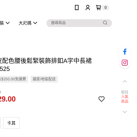
0
泳裝
大尺碼
麂皮配色腰後鬆緊裝飾排釦A字中長裙
525
$350.00免運費
國家/地區配送
0
前往
9.00
人氣
商品
卡其