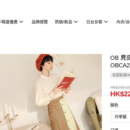
🌟精選優惠
品牌總覽
熱銷/新品
日台女裝
內衣/
OB 
OBCA2
自提點滿HK
HK$299.0
HK$22
顏色
丹寧藍