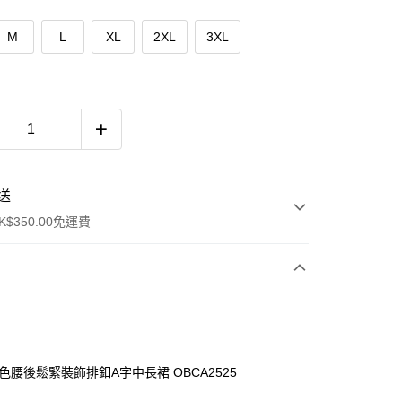
M
L
XL
2XL
3XL
送
$350.00免運費
配色腰後鬆緊裝飾排釦A字中長裙 OBCA2525