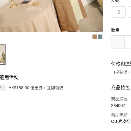
尺碼
S
數量
付款與運
自提點滿HK
適用活動
付款方式
商品特色
HK$188.00 優惠券，立即領取
券
信用卡
商品編號
264007
Apple Pay
商品重點
AlipayHK
OB 麂皮
PayMe