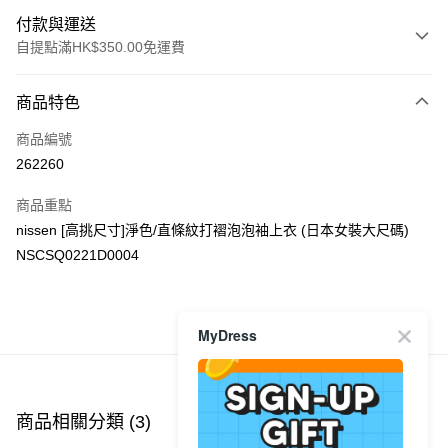
付款與運送
自提點滿HK$350.00免運費
付款方式
商品特色
信用卡
商品編號
Apple Pay
262260
AlipayHK
商品重點
PayMe
nissen [高挑尺寸]淨色/直條紋打褶泡泡袖上衣 (日本女裝大尺碼)
NSCSQ0221D0004
WeChat Pay
送貨方式
商品推薦
MyDress
付款後順豐自助櫃
每筆HK$40.00，滿HK$350.00或以上免運費
付款後順豐站及營業點
商品相關分類 (3)
查看全部
每筆HK$40.00，滿HK$350.00或以上免運費