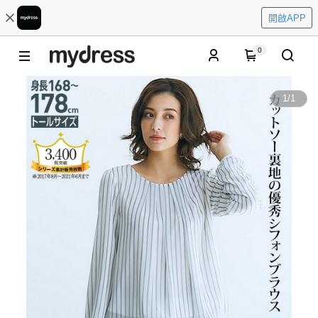
開啟APP
0
1
/
1