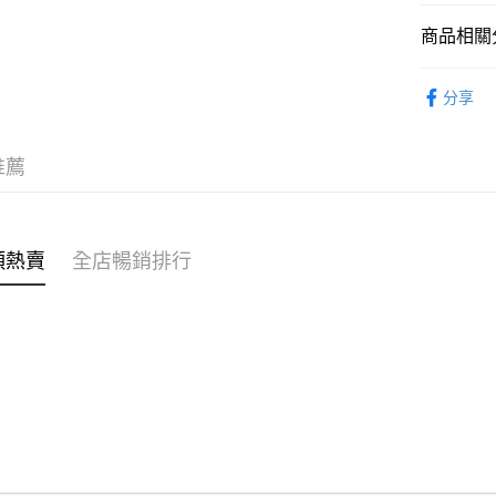
商品相關分
WeChat P
女裝
上
分享
送貨方式
付款後順
推薦
每筆HK$4
付款後順
每筆HK$4
類熱賣
全店暢銷排行
付款後順
每筆HK$4
付款後其
每筆HK$4
順豐速遞 /
每筆HK$4