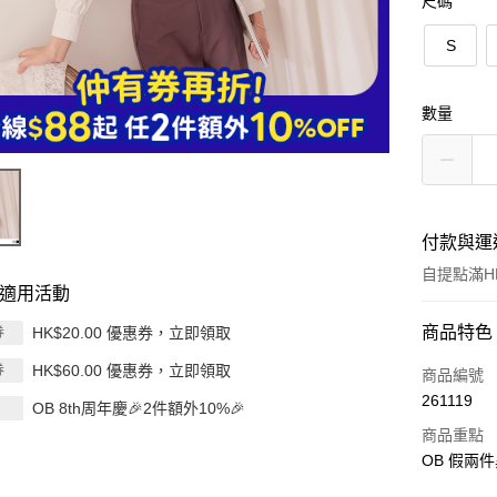
尺碼
S
數量
付款與運
自提點滿HK
適用活動
付款方式
商品特色
HK$20.00 優惠券，立即領取
券
HK$60.00 優惠券，立即領取
券
信用卡
商品編號
261119
OB 8th周年慶🎉2件額外10%🎉
Apple Pay
商品重點
AlipayHK
OB 假兩
PayMe