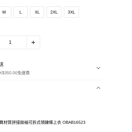
M
L
XL
2XL
3XL
送
$350.00免運費
件異材質拼接拋袖可拆式領鍊條上衣 OBAB16523