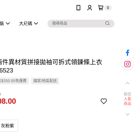
0
泳裝
大尺碼
假兩件異材質拼接拋袖可拆式領鍊條上衣
6523
$350.00免運費
國家/地區配送
0
前往
8.00
人氣
商品
灰粉紫