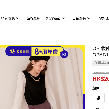
🌟精選優惠
品牌總覽
熱銷/新品
日台女裝
內衣/
OB 
OBAB1
自提點滿HK
HK$289.0
HK$20
顏色
黑