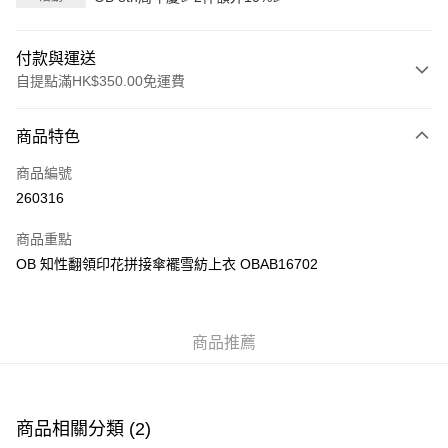
付款與運送
自提點滿HK$350.00免運費
付款方式
商品特色
信用卡
商品編號
Apple Pay
260316
AlipayHK
商品重點
PayMe
OB 知性翻領印花拼接傘襬雪紡上衣 OBAB16702
WeChat Pay
商品推薦
送貨方式
付款後順豐自助櫃
每筆HK$40.00，滿HK$350.00或以上免運費
商品相關分類 (2)
付款後順豐站及營業點