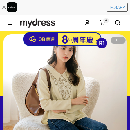
開啟APP
0
1
/
1