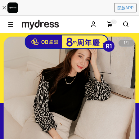
開啟APP
0
1
/
1