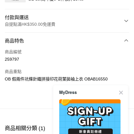
付款與運送
自提點滿HK$350.00免運費
付款方式
商品特色
信用卡
商品編號
Apple Pay
259797
AlipayHK
商品重點
PayMe
OB 假兩件坑條針織拼接印花荷葉拋袖上衣 OBAB16550
WeChat Pay
MyDress
商品推薦
送貨方式
付款後順豐自助櫃
每筆HK$40.00，滿HK$350.00或以上免運費
商品相關分類 (1)
付款後順豐站及營業點