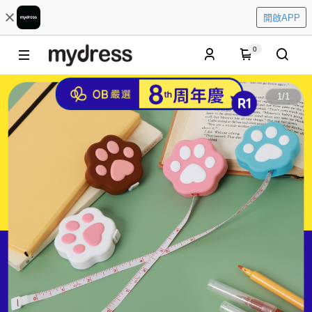
開啟APP
0
1
/
1