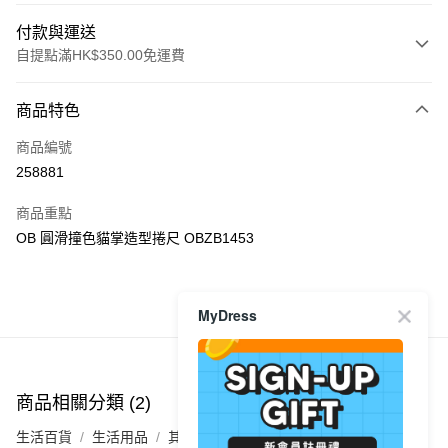
付款與運送
自提點滿HK$350.00免運費
付款方式
商品特色
信用卡
商品編號
Apple Pay
258881
AlipayHK
商品重點
PayMe
OB 圓滑撞色貓掌造型捲尺 OBZB1453
WeChat Pay
MyDress
商品推薦
送貨方式
付款後順豐自助櫃
每筆HK$40.00，滿HK$350.00或以上免運費
商品相關分類 (2)
付款後順豐站及營業點
生活百貨
生活用品
其他
每筆HK$40.00，滿HK$350.00或以上免運費