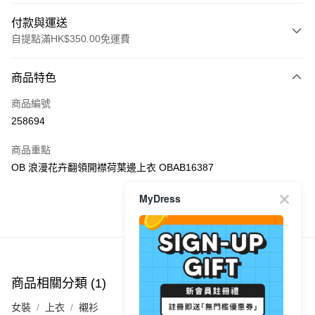
付款與運送
自提點滿HK$350.00免運費
付款方式
商品特色
信用卡
商品編號
Apple Pay
258694
AlipayHK
商品重點
PayMe
OB 浪漫花卉翻領開襟荷葉邊上衣 OBAB16387
WeChat Pay
MyDress
商品推薦
送貨方式
付款後順豐自助櫃
每筆HK$40.00，滿HK$350.00或以上免運費
商品相關分類 (1)
付款後順豐站及營業點
女裝
上衣
襯衫
每筆HK$40.00，滿HK$350.00或以上免運費