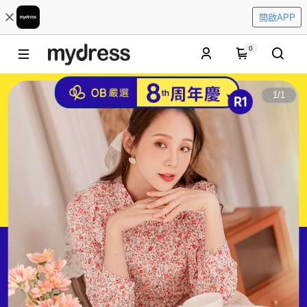
開啟APP
0
1
/
1