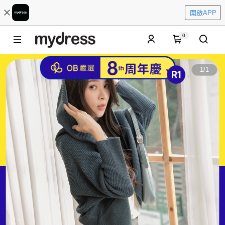
開啟APP
0
1
/
1