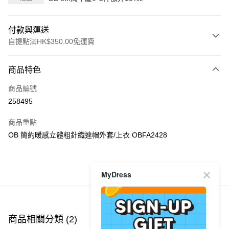
付款與運送
自提點滿HK$350.00免運費
付款方式
商品特色
信用卡
商品編號
Apple Pay
258495
AlipayHK
商品重點
PayMe
OB 簡約暖感立體粗針織連帽外套/上衣 OBFA2428
WeChat Pay
MyDress
商品推薦
送貨方式
付款後順豐自助櫃
每筆HK$40.00，滿HK$350.00或以上免運費
商品相關分類 (2)
付款後順豐站及營業點