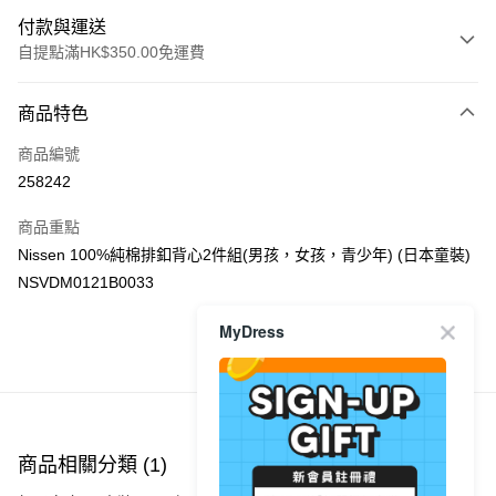
付款與運送
自提點滿HK$350.00免運費
付款方式
商品特色
信用卡
商品編號
Apple Pay
258242
AlipayHK
商品重點
PayMe
Nissen 100%純棉排釦背心2件組(男孩，女孩，青少年) (日本童裝)
NSVDM0121B0033
WeChat Pay
MyDress
送貨方式
商品推薦
付款後順豐自助櫃
每筆HK$40.00，滿HK$350.00或以上免運費
付款後順豐站及營業點
商品相關分類 (1)
每筆HK$40.00，滿HK$350.00或以上免運費