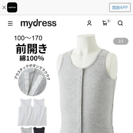
開啟APP
0
1
/
1