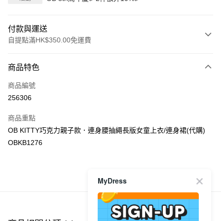
付款與運送
自提點滿HK$350.00免運費
付款方式
商品特色
信用卡
商品編號
Apple Pay
256306
AlipayHK
商品重點
PayMe
OB KITTY巧克力親子款．連身腰抽繩長版女童上衣/連身裙(代購)
OBKB1276
WeChat Pay
送貨方式
MyDress
商品推薦
付款後順豐自助櫃
每筆HK$40.00，滿HK$350.00或以上免運費
付款後順豐站及營業點