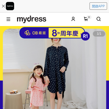
開啟APP
0
1
/
1