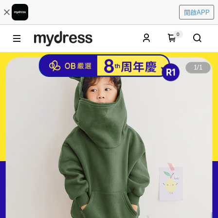
開啟APP
0
1
/
1