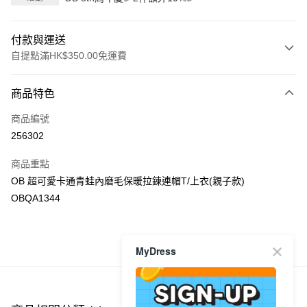
付款與運送
自提點滿HK$350.00免運費
付款方式
商品特色
信用卡
商品編號
Apple Pay
256302
AlipayHK
商品重點
PayMe
OB 超可愛卡通青蛙內磨毛保暖拉鍊連帽T/上衣(親子款)
OBQA1344
WeChat Pay
送貨方式
MyDress
商品推薦
付款後順豐自助櫃
每筆HK$40.00，滿HK$350.00或以上免運費
付款後順豐站及營業點