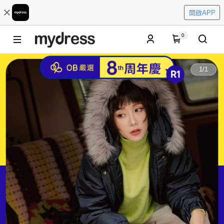
開啟APP
0
1
/
1