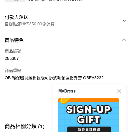
付款與運送
自提點滿HK$350.00免運費
付款方式
商品特色
信用卡
商品編號
Apple Pay
255387
AlipayHK
商品重點
PayMe
OB 輕保暖羽絨棉長版可拆式毛領連帽外套 OBEA3232
WeChat Pay
MyDress
商品推薦
送貨方式
付款後順豐自助櫃
每筆HK$40.00，滿HK$350.00或以上免運費
商品相關分類 (1)
付款後順豐站及營業點