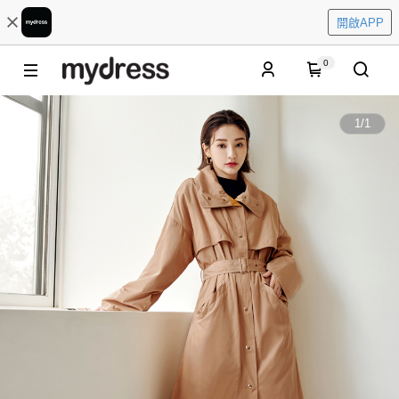
開啟APP
0
1
/
1