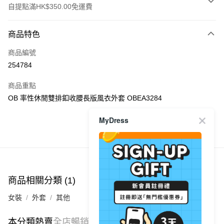
自提點滿HK$350.00免運費
付款方式
商品特色
信用卡
商品編號
Apple Pay
254784
AlipayHK
商品重點
PayMe
OB 率性休閒雙排釦收腰長版風衣外套 OBEA3284
WeChat Pay
MyDress
商品推薦
送貨方式
付款後順豐自助櫃
每筆HK$40.00，滿HK$350.00或以上免運費
商品相關分類 (1)
付款後順豐站及營業點
女裝
外套
其他
每筆HK$40.00，滿HK$350.00或以上免運費
付款後順豐合作便利店
本分類熱賣
全店暢銷排行