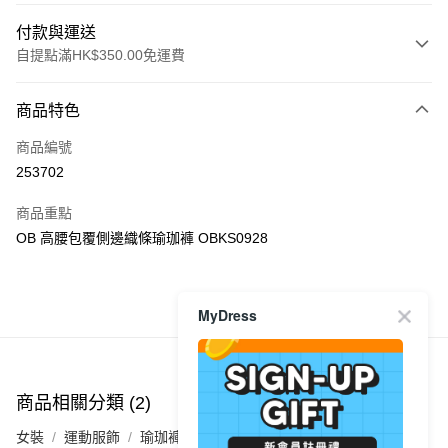
付款與運送
自提點滿HK$350.00免運費
付款方式
商品特色
信用卡
商品編號
Apple Pay
253702
AlipayHK
商品重點
PayMe
OB 高腰包覆側邊織條瑜珈褲 OBKS0928
WeChat Pay
MyDress
商品推薦
送貨方式
付款後順豐自助櫃
每筆HK$40.00，滿HK$350.00或以上免運費
商品相關分類 (2)
付款後順豐站及營業點
女裝
運動服飾
瑜珈褲｜運動褲
每筆HK$40.00，滿HK$350.00或以上免運費