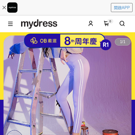
開啟APP
0
1
/
1