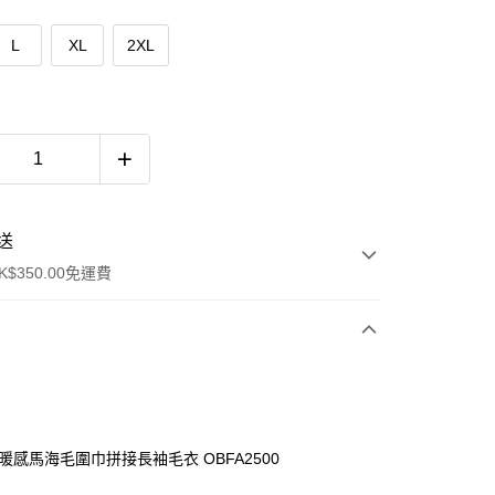
L
XL
2XL
送
$350.00免運費
力暖感馬海毛圍巾拼接長袖毛衣 OBFA2500