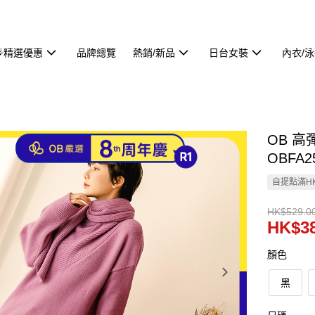
🌟精選優惠
品牌總覽
熱銷/新品
日台女裝
內衣/
OB 
OBFA2
自提點滿HK
HK$529.0
HK$38
顏色
黑