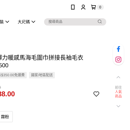
0
泳裝
大尺碼
高彈力暖感馬海毛圍巾拼接長袖毛衣
500
$350.00免運費
國家/地區配送
0
前往
8.00
人氣
商品
霧粉