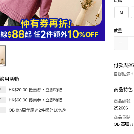
尺碼
M
數量
付款與運
自提點滿HK
適用活動
付款方式
商品特色
HK$20.00 優惠券，立即領取
券
HK$60.00 優惠券，立即領取
券
信用卡
商品編號
252606
OB 8th周年慶🎉2件額外10%🎉
Apple Pay
商品重點
AlipayHK
OB 高彈
PayMe