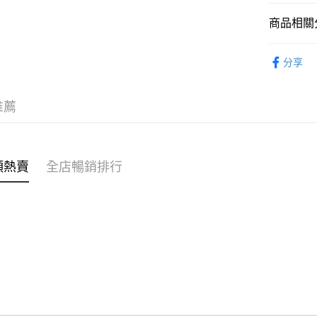
商品相關分
WeChat P
女裝
毛
分享
送貨方式
穿搭主題
付款後順
推薦
每筆HK$4
付款後順
每筆HK$4
類熱賣
全店暢銷排行
付款後順
每筆HK$4
付款後其
每筆HK$4
順豐速遞 /
每筆HK$4