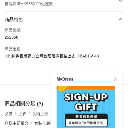
自提點滿HK$350.00免運費
付款方式
商品特色
信用卡
商品編號
Apple Pay
252368
AlipayHK
商品重點
PayMe
OB 純色長版彈力立體紋理落肩長袖上衣 OBAB16548
WeChat Pay
商品推薦
MyDress
送貨方式
付款後順豐自助櫃
每筆HK$40.00，滿HK$350.00或以上免運費
商品相關分類 (3)
查看全部
付款後順豐站及營業點
女裝
上衣
長袖上衣
每筆HK$40.00，滿HK$350.00或以上免運費
穿搭主題推介
女裝｜越簡單越型 都會系穿搭
付款後順豐合作便利店