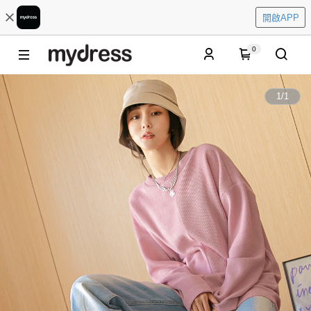
開啟APP
0
1
/
1