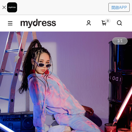
開啟APP
0
1
/
1