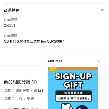
付款方式
商品特色
信用卡
商品編號
Apple Pay
252201
AlipayHK
商品重點
PayMe
OB 扎染休閒運動口袋帽Tee OBKS0887
WeChat Pay
商品推薦
MyDress
送貨方式
付款後順豐自助櫃
每筆HK$40.00，滿HK$350.00或以上免運費
商品相關分類 (3)
查看全部
付款後順豐站及營業點
女裝
運動服飾
運動上衣
每筆HK$40.00，滿HK$350.00或以上免運費
女裝
上衣
衛衣
付款後順豐合作便利店
每筆HK$40.00，滿HK$350.00或以上免運費