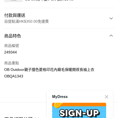
付款與運送
自提點滿HK$350.00免運費
付款方式
商品特色
信用卡
商品編號
Apple Pay
249344
AlipayHK
商品重點
PayMe
OB Outdoor親子撞色菱格印花內磨毛保暖開衩長袖上衣
OBQA1343
WeChat Pay
送貨方式
MyDress
商品推薦
付款後順豐自助櫃
每筆HK$40.00，滿HK$350.00或以上免運費
付款後順豐站及營業點