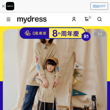
開啟APP
0
1
/
1