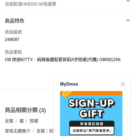
自提點滿HK$350.00免運費
付款方式
商品特色
信用卡
商品編號
Apple Pay
249097
AlipayHK
商品重點
PayMe
OB 烘焙KITTY．純棉後腰鬆緊排釦A字短裙(代購) OBKB1258
WeChat Pay
商品推薦
MyDress
送貨方式
付款後順豐自助櫃
每筆HK$40.00，滿HK$350.00或以上免運費
商品相關分類 (3)
查看全部
付款後順豐站及營業點
女裝
裙
短裙
每筆HK$40.00，滿HK$350.00或以上免運費
穿搭主題推介
女裝｜好感穿搭 氣質裙裝💕
付款後順豐合作便利店