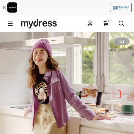
開啟APP
0
1
/
1