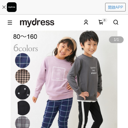
開啟APP
0
1
/
1