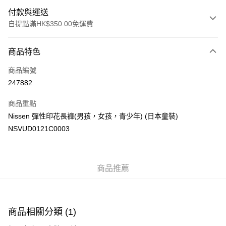
付款與運送
自提點滿HK$350.00免運費
付款方式
商品特色
信用卡
商品編號
Apple Pay
247882
AlipayHK
商品重點
PayMe
Nissen 彈性印花長褲(男孩，女孩，青少年) (日本童裝)
NSVUD0121C0003
WeChat Pay
送貨方式
商品推薦
付款後順豐自助櫃
每筆HK$40.00，滿HK$350.00或以上免運費
付款後順豐站及營業點
商品相關分類 (1)
每筆HK$40.00，滿HK$350.00或以上免運費