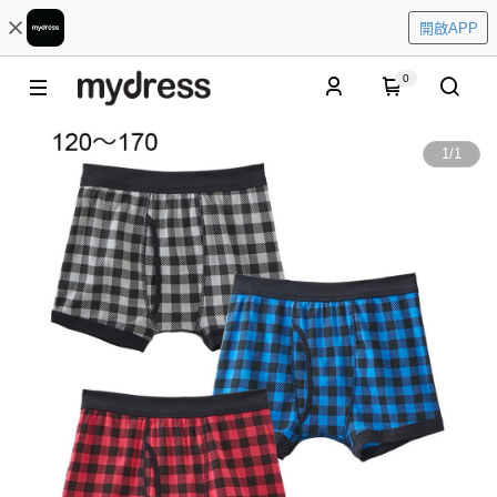
開啟APP
0
1
/
1