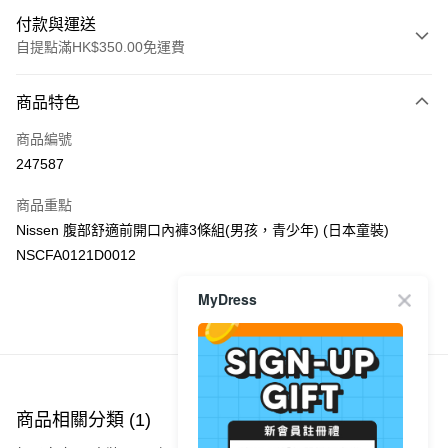
付款與運送
自提點滿HK$350.00免運費
付款方式
商品特色
信用卡
商品編號
Apple Pay
247587
AlipayHK
商品重點
PayMe
Nissen 腹部舒適前開口內褲3條組(男孩，青少年) (日本童裝)
NSCFA0121D0012
WeChat Pay
MyDress
送貨方式
商品推薦
付款後順豐自助櫃
每筆HK$40.00，滿HK$350.00或以上免運費
付款後順豐站及營業點
商品相關分類 (1)
每筆HK$40.00，滿HK$350.00或以上免運費