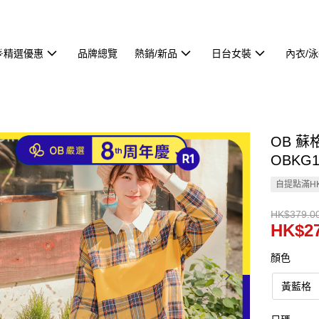
🌟精選優惠
品牌總覽
熱銷/新品
日台女裝
內衣/
OB 
OBKG1
自提點滿HK
HK$379.0
HK$27
顏色
黃藍格