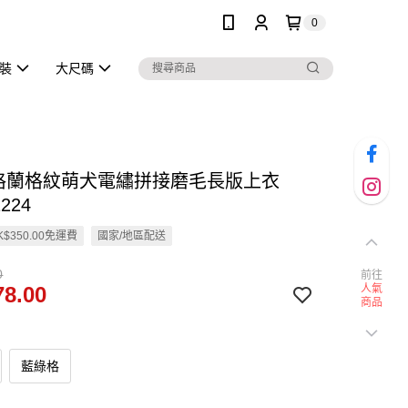
0
泳裝
大尺碼
蘇格蘭格紋萌犬電繡拼接磨毛長版上衣
224
$350.00免運費
國家/地區配送
0
前往
8.00
人氣
商品
藍綠格