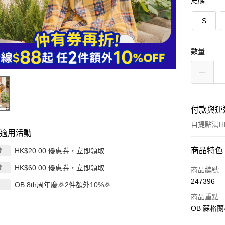
尺碼
S
數量
付款與運
自提點滿HK
適用活動
付款方式
商品特色
HK$20.00 優惠券，立即領取
券
HK$60.00 優惠券，立即領取
券
信用卡
商品編號
247396
OB 8th周年慶🎉2件額外10%🎉
Apple Pay
商品重點
AlipayHK
OB 蘇格
PayMe