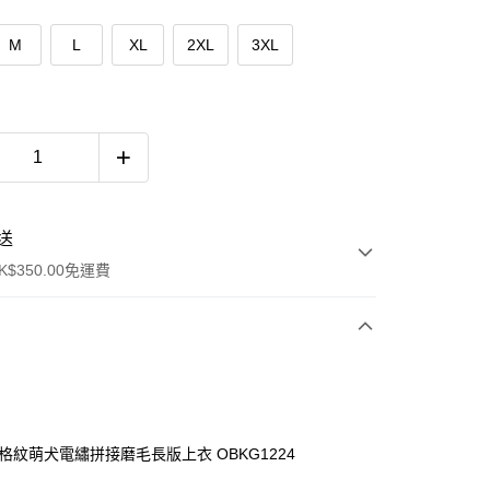
M
L
XL
2XL
3XL
送
$350.00免運費
蘭格紋萌犬電繡拼接磨毛長版上衣 OBKG1224