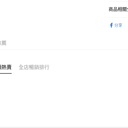
商品相關分
WeChat P
女裝
上
分享
送貨方式
🐶狗狗陪
付款後順
推薦
每筆HK$4
付款後順
每筆HK$4
類熱賣
全店暢銷排行
付款後順
每筆HK$4
付款後其
每筆HK$4
順豐速遞 /
每筆HK$4