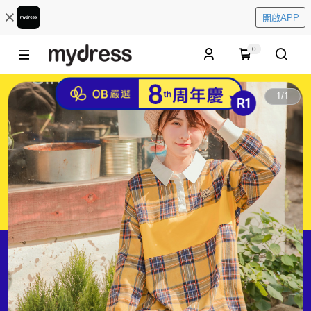
開啟APP
0
1
/
1