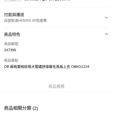
付款與運送
自提點滿HK$350.00免運費
付款方式
商品特色
信用卡
商品編號
Apple Pay
247396
AlipayHK
商品重點
PayMe
OB 蘇格蘭格紋萌犬電繡拼接磨毛長版上衣 OBKG1224
WeChat Pay
商品推薦
送貨方式
付款後順豐自助櫃
每筆HK$40.00，滿HK$350.00或以上免運費
商品相關分類 (2)
付款後順豐站及營業點