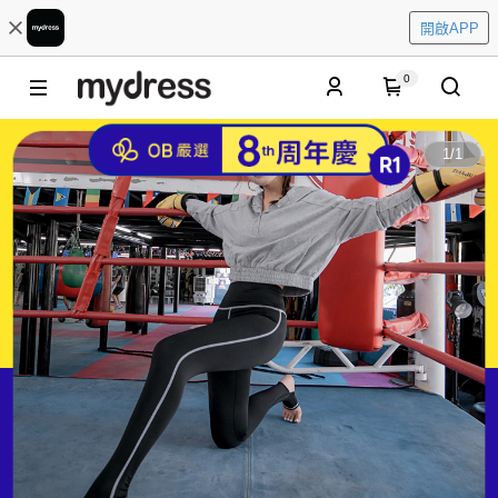
開啟APP
0
1
/
1