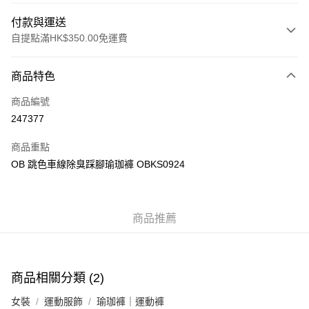
付款與運送
自提點滿HK$350.00免運費
付款方式
商品特色
信用卡
商品編號
Apple Pay
247377
AlipayHK
商品重點
PayMe
OB 跳色車線除臭踩腳瑜珈褲 OBKS0924
WeChat Pay
商品推薦
送貨方式
付款後順豐自助櫃
每筆HK$40.00，滿HK$350.00或以上免運費
商品相關分類 (2)
付款後順豐站及營業點
女裝
運動服飾
瑜珈褲｜運動褲
每筆HK$40.00，滿HK$350.00或以上免運費