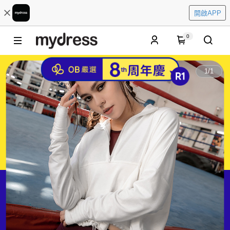
開啟APP
0
1
/
1