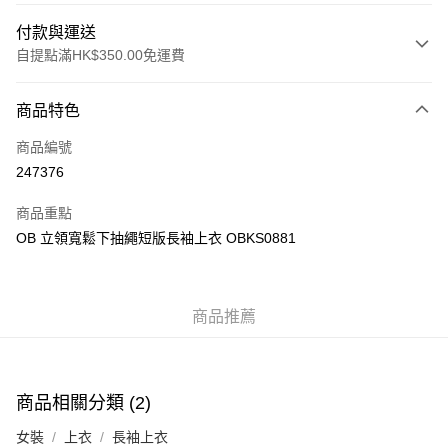
付款與運送
自提點滿HK$350.00免運費
付款方式
商品特色
信用卡
商品編號
Apple Pay
247376
AlipayHK
商品重點
PayMe
OB 立領寬鬆下抽繩短版長袖上衣 OBKS0881
WeChat Pay
商品推薦
送貨方式
付款後順豐自助櫃
每筆HK$40.00，滿HK$350.00或以上免運費
商品相關分類 (2)
付款後順豐站及營業點
女裝
上衣
長袖上衣
每筆HK$40.00，滿HK$350.00或以上免運費