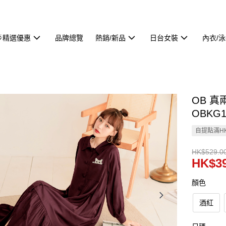
🌟精選優惠
品牌總覽
熱銷/新品
日台女裝
內衣/
OB 
OBKG1
自提點滿HK
HK$529.0
HK$39
顏色
酒紅