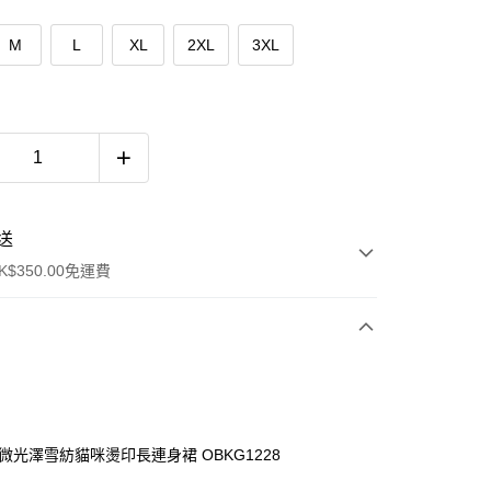
M
L
XL
2XL
3XL
送
$350.00免運費
件微光澤雪紡貓咪燙印長連身裙 OBKG1228