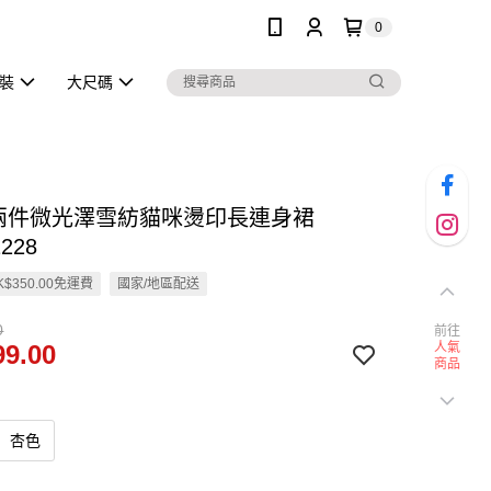
0
泳裝
大尺碼
真兩件微光澤雪紡貓咪燙印長連身裙
228
$350.00免運費
國家/地區配送
0
前往
9.00
人氣
商品
杏色