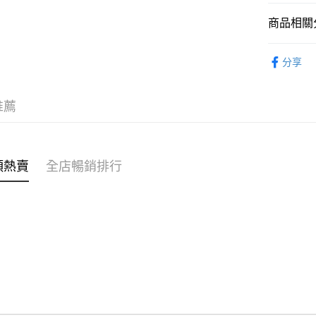
商品相關分
WeChat P
女裝
連
分享
送貨方式
🐱貓奴必
付款後順
穿搭主題
推薦
每筆HK$4
付款後順
每筆HK$4
類熱賣
全店暢銷排行
付款後順
每筆HK$4
付款後其
每筆HK$4
順豐速遞 /
每筆HK$4