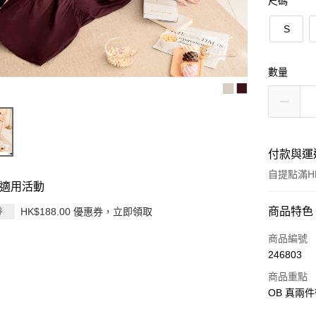
尺碼
S
數量
付款與運
自提點滿HK
適用活動
付款方式
商品特色
HK$188.00 優惠券，立即領取
券
信用卡
商品編號
246803
Apple Pay
商品重點
AlipayHK
OB 真兩
PayMe