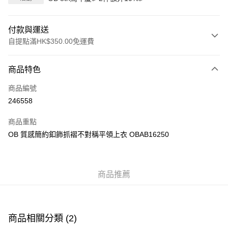
付款與運送
自提點滿HK$350.00免運費
付款方式
商品特色
信用卡
商品編號
Apple Pay
246558
AlipayHK
商品重點
PayMe
OB 質感簡約釦飾抓褶不對稱平領上衣 OBAB16250
WeChat Pay
商品推薦
送貨方式
付款後順豐自助櫃
每筆HK$40.00，滿HK$350.00或以上免運費
商品相關分類 (2)
付款後順豐站及營業點