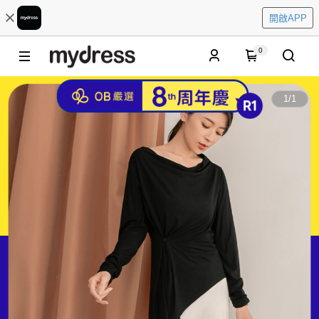
開啟APP
0
1
/
1