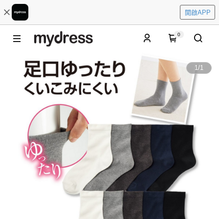
開啟APP
0
1
/
1