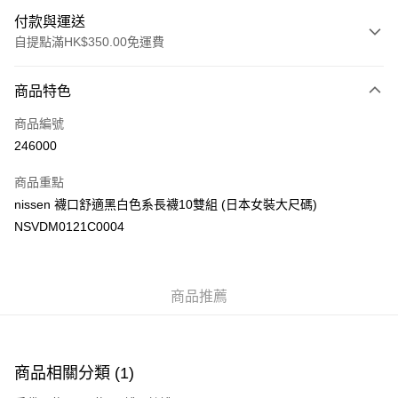
付款與運送
自提點滿HK$350.00免運費
付款方式
商品特色
信用卡
商品編號
Apple Pay
246000
AlipayHK
商品重點
PayMe
nissen 襪口舒適黑白色系長襪10雙組 (日本女裝大尺碼)
NSVDM0121C0004
WeChat Pay
送貨方式
商品推薦
付款後順豐自助櫃
每筆HK$40.00，滿HK$350.00或以上免運費
付款後順豐站及營業點
商品相關分類 (1)
每筆HK$40.00，滿HK$350.00或以上免運費