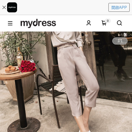
開啟APP
0
1
/
1