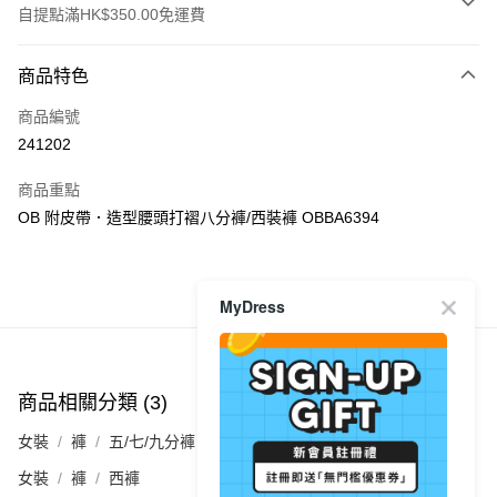
自提點滿HK$350.00免運費
付款方式
商品特色
信用卡
商品編號
Apple Pay
241202
AlipayHK
商品重點
PayMe
OB 附皮帶．造型腰頭打褶八分褲/西裝褲 OBBA6394
WeChat Pay
商品推薦
MyDress
送貨方式
付款後順豐自助櫃
每筆HK$40.00，滿HK$350.00或以上免運費
商品相關分類 (3)
查看全部
付款後順豐站及營業點
女裝
褲
五/七/九分褲
每筆HK$40.00，滿HK$350.00或以上免運費
女裝
褲
西褲
付款後順豐合作便利店