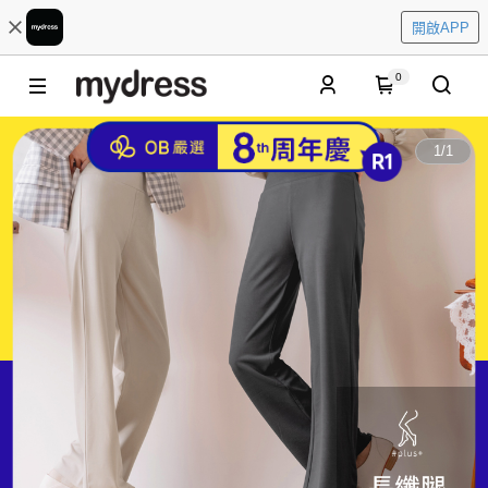
開啟APP
0
1
/
1