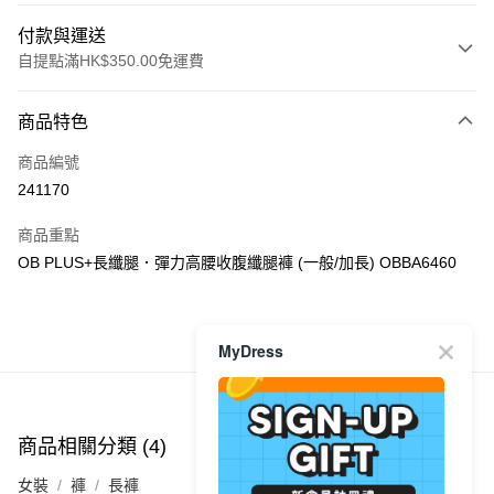
付款與運送
自提點滿HK$350.00免運費
付款方式
商品特色
信用卡
商品編號
Apple Pay
241170
AlipayHK
商品重點
PayMe
OB PLUS+長纖腿．彈力高腰收腹纖腿褲 (一般/加長) OBBA6460
WeChat Pay
商品推薦
MyDress
送貨方式
付款後順豐自助櫃
每筆HK$40.00，滿HK$350.00或以上免運費
商品相關分類 (4)
查看全部
付款後順豐站及營業點
女裝
褲
長褲
每筆HK$40.00，滿HK$350.00或以上免運費