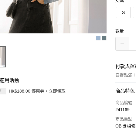
尺碼
S
數量
付款與運
自提點滿HK
適用活動
付款方式
商品特色
HK$188.00 優惠券，立即領取
券
信用卡
商品編號
241169
Apple Pay
商品重點
AlipayHK
OB 含棉修
PayMe