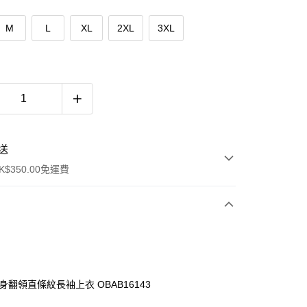
M
L
XL
2XL
3XL
送
$350.00免運費
身翻領直條紋長袖上衣 OBAB16143