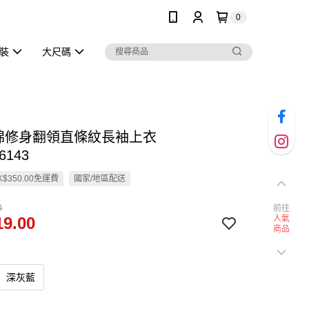
0
泳裝
大尺碼
含棉修身翻領直條紋長袖上衣
6143
$350.00免運費
國家/地區配送
0
前往
9.00
人氣
商品
深灰藍