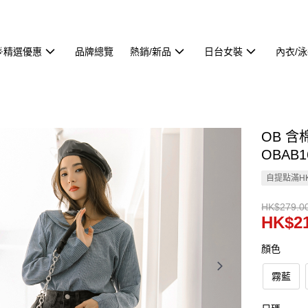
🌟精選優惠
品牌總覽
熱銷/新品
日台女裝
內衣/
OB 
OBAB1
自提點滿HK
HK$279.0
HK$21
顏色
霧藍