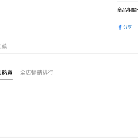
商品相關分
WeChat P
女裝
上
分享
送貨方式
穿搭主題
付款後順
穿搭主題
推薦
每筆HK$4
付款後順
每筆HK$4
類熱賣
全店暢銷排行
付款後順
每筆HK$4
付款後其
每筆HK$4
順豐速遞 /
每筆HK$4