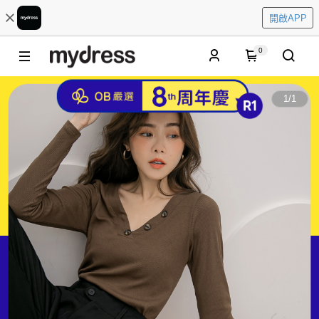
開啟APP
0
1
/
1