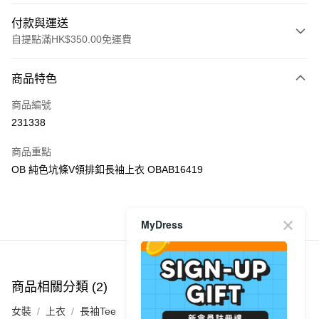
付款與運送
自提點滿HK$350.00免運費
付款方式
商品特色
信用卡
商品編號
Apple Pay
231338
AlipayHK
商品重點
PayMe
OB 純色坑條V領排釦長袖上衣 OBAB16419
WeChat Pay
MyDress
商品推薦
送貨方式
付款後順豐自助櫃
每筆HK$40.00，滿HK$350.00或以上免運費
商品相關分類 (2)
付款後順豐站及營業點
女裝
上衣
長袖Tee
每筆HK$40.00，滿HK$350.00或以上免運費