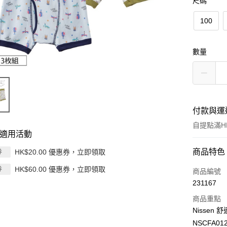
尺碼
100
數量
付款與運
自提點滿HK
適用活動
付款方式
商品特色
HK$20.00 優惠券，立即領取
券
HK$60.00 優惠券，立即領取
券
信用卡
商品編號
231167
Apple Pay
商品重點
AlipayHK
Nissen
NSCFA01
PayMe