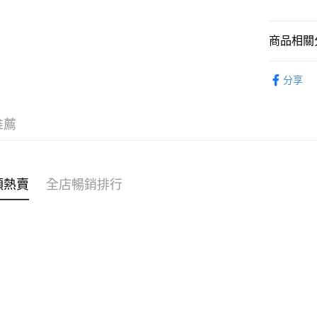
WeChat P
商品相關分
親子家庭
送貨方式
分享
🌶️全網熱辣
付款後順
每筆HK$4
推薦
付款後順
每筆HK$4
類熱賣
全店暢銷排行
付款後順
每筆HK$4
付款後其
每筆HK$4
順豐速遞 /
每筆HK$4