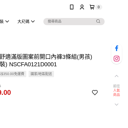
0
泳裝
大尺碼
en 舒適滿版圖案前開口內褲3條組(男孩)
) NSCFA0121D0001
$350.00免運費
國家/地區配送
0
前往
.00
人氣
商品