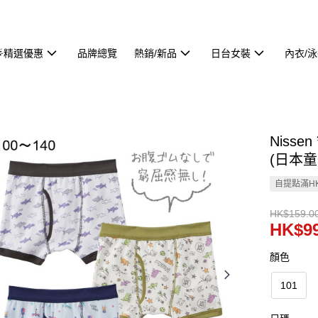
🌟精選優惠
品牌總覽
熱銷/新品
日台女裝
內衣/
Niss
(日本童裝
自提點滿HK
HK$159.0
HK$99
顏色
101