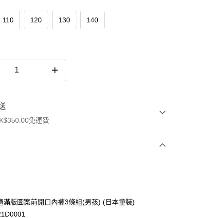
110
120
130
140
送
$350.00免運費
 舒適滿版圖案前開口內褲3條組(男孩) (日本童裝)
21D0001